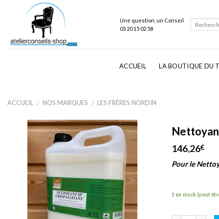
Skip
to
Une question, un Conseil
content
03 20 15 02 58
ACCUEIL
LA BOUTIQUE DU T
ACCUEIL
NOS MARQUES
LES FRÈRES NORDIN
/
/
Nettoyant
146,26
€
Pour le Nettoy
1 en stock (peut ê