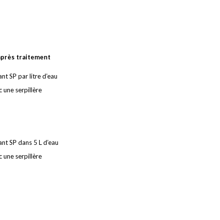
après traitement
t SP par litre d’eau
c une serpillère
nt SP dans 5 L d’eau
c une serpillère