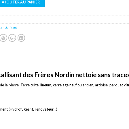
Alternative:
AJOUTER AU PANIER
 cristallisant
allisant des Frères Nordin nettoie sans traces
ie la pierre, Terre cuite, lineum, carrelage neuf ou ancien, ardoise, parquet vit
tement (Hydrofugeant, rénovateur…)
s