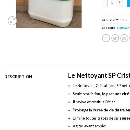
UGS :
28375-1-1-2
Étiquette :
Nettoyant
Le Nettoyant SP Crist
DESCRIPTION
Le Nettoyant Cristallisant SP netto
Seule restriction,
le parquet ciré
Il ravive et restitue l’éclat
Prolonge la durée de vie du trai
Elimine toutes traces de salissure
Agiter avant emploi